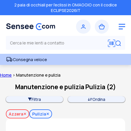
2 paia di occhiali per l'eclissi in OMAGGIO con il codice
ECLIPSE2026IT
Consegna veloce
Home
> Manutenzione e pulizia
Manutenzione e pulizia Pulizia
(
2
)
Filtra
Ordina
Azzera
Pulizia