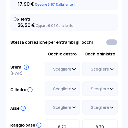
17,90
€
Oppure 5
,97
€
alla lente
6
lenti
36,50
€
Oppure 6
,08
€
alla lente
Stessa correzione per entrambi gli occhi
Occhio destro
Occhio sinistro
Sfera
(PWR)
Scegliere
Scegliere
-0,00
---
-0,00
---
Cilindro
-0,25
-0,25
+0,25
+0,25
Scegliere
Scegliere
-0,50
-0,50
-2,25
-1,75
-2,25
-1,75
+0,50
+0,50
Asse
-1,25
-1,25
-0,75
-0,75
-0,75
-0,75
+0,75
+0,75
Scegliere
Scegliere
-1,00
-1,00
10°
20°
10°
20°
Raggio base
+1,00
+1,00