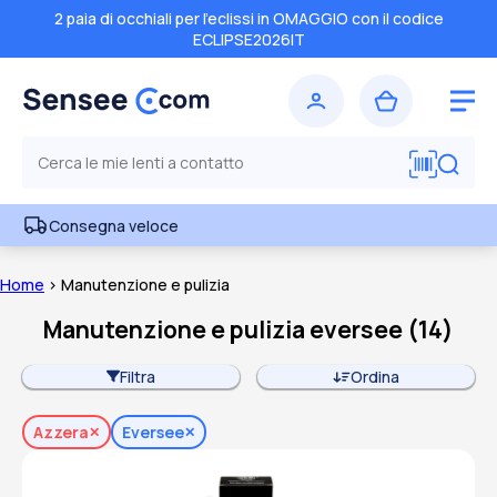
2 paia di occhiali per l'eclissi in OMAGGIO con il codice
ECLIPSE2026IT
Consegna veloce
Home
> Manutenzione e pulizia
Manutenzione e pulizia eversee
(
14
)
Filtra
Ordina
Azzera
Eversee