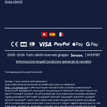
Area clienti
2005-2026 Tutti i diritti riservati gruppo
V1.1.1797
Informazioni legali
Condizioni generali di vendita
*Consegna gratuita a partire da 49€.
Sensee, il nuovo nome di lentimenocare.it
Acquistate online le vostre lenti a contatto ad un prezzo imbattibile:
https: //it.sensee.com
vi offre le principali marche di lenti a contatto come SofLens®,
PureVision®, Biomedics®, FreshLook®, Acuvue Oasys®, Biofinity®, DAILIES®, Focus®, Air
Optix®, Proclear®, MyDay®, Ultra® e prodotti per la cura delle lenti a contatto morbide e
rigide come ReNu®, OPTI Free®, Complete®, Biotrue®, EasySept®, AOSEPT®, OxySept®,
Boston®, Solocare®. I nostri ottici hanno selezionato una gamma di prodotti eversee per
offrirvi un'alternativa alle vostre lenti o soluzioni con il miglior rapporto qualità-prezzo. Che
siate miopi, ipermetropi, astigmatici o presbiti, da
it.sensee.com
troverete lenti toriche,