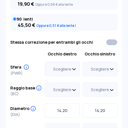
19,90
€
Oppure 0
,66
€
alla lente
90
lenti
45,50
€
Oppure 0
,51
€
alla lente
Stessa correzione per entrambi gli occhi
Occhio destro
Occhio sinistro
Sfera
(PWR)
Scegliere
Scegliere
-0,50
-0,50
Raggio base
+0,50
+0,50
(BC)
-0,75
-0,75
Scegliere
Scegliere
+0,75
+0,75
8,50
9,00
8,50
9,00
-1,00
-1,00
Diametro
+1,00
+1,00
(DIA)
-1,25
+1,25
-1,25
+1,25
-1,50
-1,50
+1,50
-1,75
+1,50
-1,75