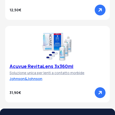
12,50€
Acuvue RevitaLens 3x360ml
Soluzione unica per lenti a contatto morbide
Johnson&Johnson
31,90€