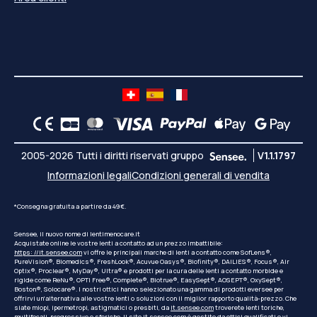
2005-2026 Tutti i diritti riservati gruppo
V1.1.1797
Informazioni legali
Condizioni generali di vendita
*Consegna gratuita a partire da 49€.
Sensee, il nuovo nome di lentimenocare.it
Acquistate online le vostre lenti a contatto ad un prezzo imbattibile:
https: //it.sensee.com
vi offre le principali marche di lenti a contatto come SofLens®,
PureVision®, Biomedics®, FreshLook®, Acuvue Oasys®, Biofinity®, DAILIES®, Focus®, Air
Optix®, Proclear®, MyDay®, Ultra® e prodotti per la cura delle lenti a contatto morbide e
rigide come ReNu®, OPTI Free®, Complete®, Biotrue®, EasySept®, AOSEPT®, OxySept®,
Boston®, Solocare®. I nostri ottici hanno selezionato una gamma di prodotti eversee per
offrirvi un'alternativa alle vostre lenti o soluzioni con il miglior rapporto qualità-prezzo. Che
siate miopi, ipermetropi, astigmatici o presbiti, da
it.sensee.com
troverete lenti toriche,
multifocali, progressive e sferiche. Il sito
it.sensee.com
è gestito da ottici qualificati e vi