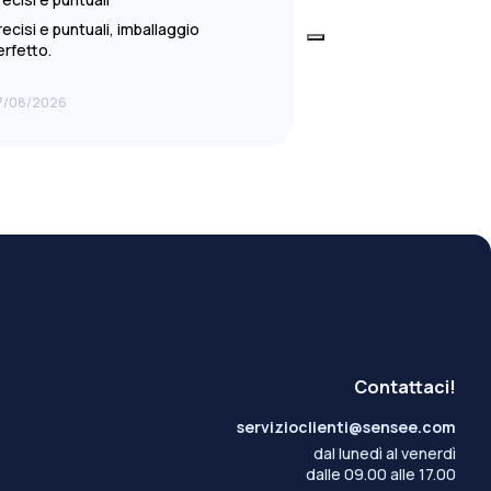
recisi e puntuali, imballaggio
Prezzo migliore, puntu
erfetto.
precisione. Da notare g
per l'eclissi inseriti 
molto apprezzat
...
7/08/2026
07/08/2026
Contattaci!
servizioclienti@sensee.com
dal lunedì al venerdì
dalle 09.00 alle 17.00