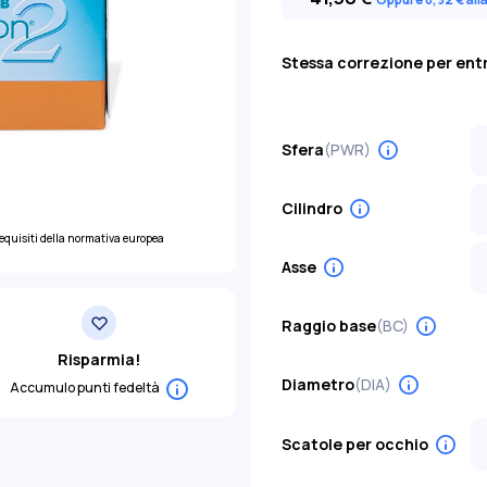
Stessa correzione per entr
Sfera
(PWR)
S
-
Cilindro
-
requisiti della normativa europea
S
-
-
Asse
-
-
S
-
8
Raggio base
(BC)
-
1
-
Risparmia!
-
Diametro
(DIA)
Accumulo punti fedeltà
-
-
-
Scatole per occhio
-
-