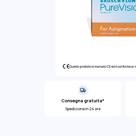
Questo prodotto é marcato CE ed é conforme ai 
Consegna gratuita*
Spedizione in 24 ore