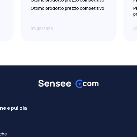
Ottimo prodotto prezzo competitivo
P
p
07/08/2026
0
e e pulizia
iche