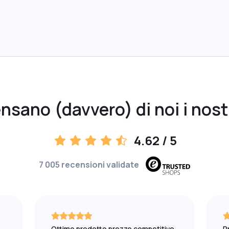
sano (davvero) di noi i nostr
4.62
/ 5
7 005 recensioni validate
Ottimo prodotto prezzo competitivo
P