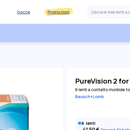
Gocce
Promozioni
PureVision 2 fo
6 lenti a contatto morbide t
Bausch+Lomb
6
lenti
41,50
€
Oppure 6
,92
€
all