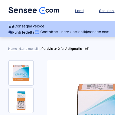
Lenti
Soluzioni
Consegna veloce
Contattaci : servizioclienti@sensee.com
Punti fedeltà
Home
Lenti mensili
PureVision 2 for Astigmatism (6)