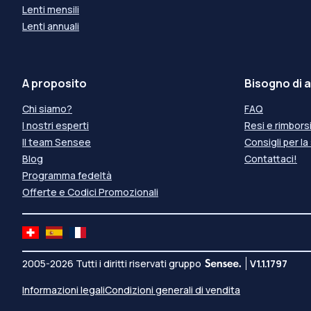
Lenti mensili
Lenti annuali
A proposito
Bisogno di a
Chi siamo?
FAQ
I nostri esperti
Resi e rimbors
Il team Sensee
Consigli per la
Blog
Contattaci!
Programma fedeltà
Offerte e Codici Promozionali
2005-2026 Tutti i diritti riservati gruppo
V1.1.1797
Informazioni legali
Condizioni generali di vendita