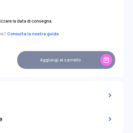
8,50
---
-9,00
---
-8,50
---
-9,00
---
lizzare la data di consegna.
ire?
Consulta la nostra guida
Aggiungi al carrello
e