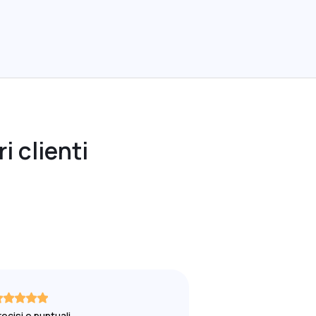
i clienti
recisi e puntuali
Veloci e puntuali