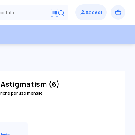
r Astigmatism (6)
oriche per uso mensile
a lente