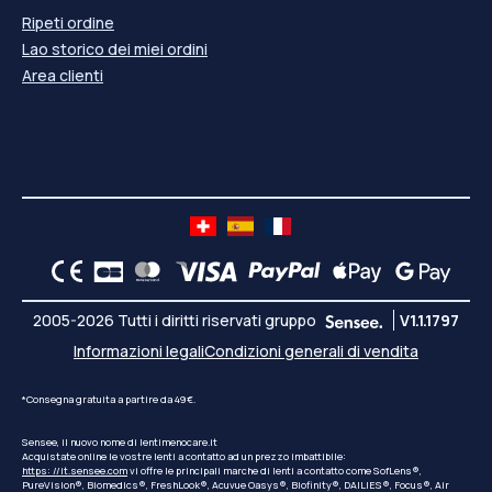
Ripeti ordine
Lao storico dei miei ordini
Area clienti
2005-2026 Tutti i diritti riservati gruppo
V1.1.1797
Informazioni legali
Condizioni generali di vendita
*Consegna gratuita a partire da 49€.
Sensee, il nuovo nome di lentimenocare.it
Acquistate online le vostre lenti a contatto ad un prezzo imbattibile:
https: //it.sensee.com
vi offre le principali marche di lenti a contatto come SofLens®,
PureVision®, Biomedics®, FreshLook®, Acuvue Oasys®, Biofinity®, DAILIES®, Focus®, Air