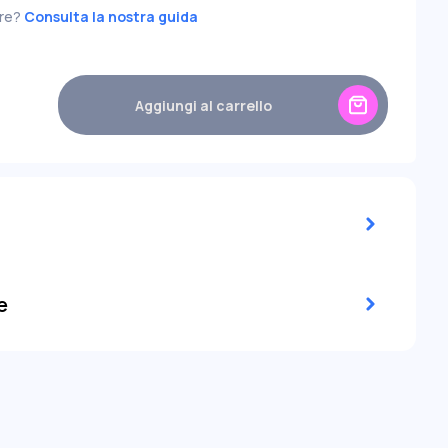
5,25
-5,50
+5,50
+5,25
-5,50
+5,50
ire?
Consulta la nostra guida
5,75
+5,75
-6,00
-5,75
+5,75
-6,00
6,00
-6,50
+6,50
+6,00
-6,50
+6,50
7,00
+7,00
-7,50
-7,00
+7,00
-7,50
7,50
-8,00
+8,00
+7,50
-8,00
+8,00
8,50
---
-9,00
---
-8,50
---
-9,00
---
Aggiungi al carrello
9,50
---
-10,00
--
-9,50
---
-10,00
--
-10,50
---
-11,00
-
-10,50
---
-11,00
--
-11,50
---
---
-11,50
---
12,00
---
-12,00
---
e