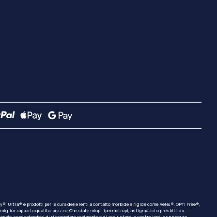
, Ultra® e prodotti per la cura delle lenti a contatto morbide e rigide come ReNu®, OPTI Free®,
miglior rapporto qualità-prezzo. Che siate miopi, ipermetropi, astigmatici o presbiti, da
izionale, consentendovi di risparmiare realmente e di acquistare le vostre lenti a un prezzo