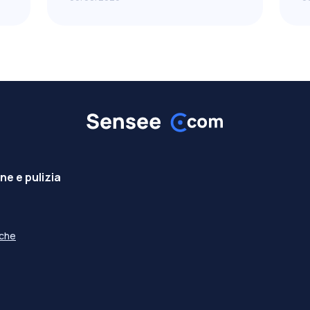
e e pulizia
iche