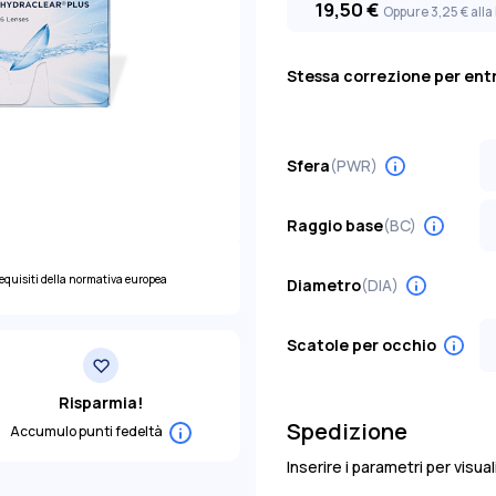
19,50
€
Oppure 3
,25
€
alla
Stessa correzione per entr
Sfera
(PWR)
S
-
Raggio base
(BC)
+
S
-
requisiti della normativa europea
8
Diametro
(DIA)
+
-
+
Scatole per occhio
-
+
-
Risparmia!
+
Spedizione
Accumulo punti fedeltà
-
+
Inserire i parametri per visua
-