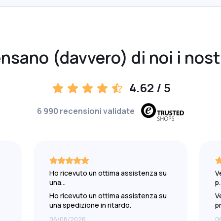
sano (davvero) di noi i nostr
4.62
/ 5
6 990 recensioni validate
Ho ricevuto un ottima assistenza su
V
una…
p
Ho ricevuto un ottima assistenza su
V
una spedizione in ritardo.
p
Complimenti e grazie.
06/08/2026
0