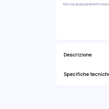
+
Non sai quali parametri inser
-
+
-
+
-
-
-
-
-
Descrizione
Specifiche tecnich