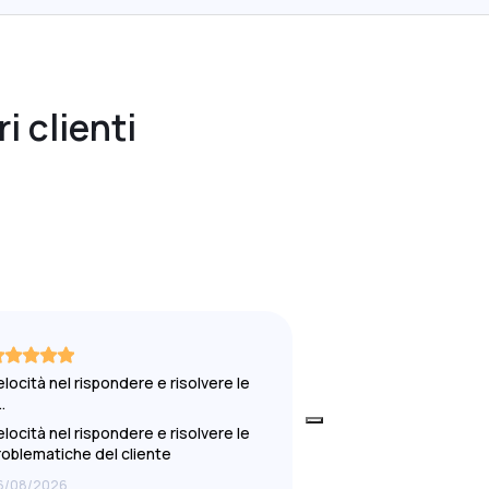
i clienti
elocità nel rispondere e risolvere le
Affidabile
…
Affidabile
elocità nel rispondere e risolvere le
roblematiche del cliente
6/08/2026
06/08/2026