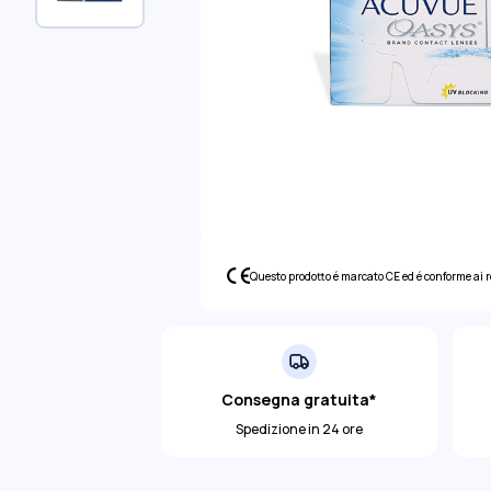
Questo prodotto é marcato CE ed é conforme ai 
Consegna gratuita*
Spedizione in 24 ore