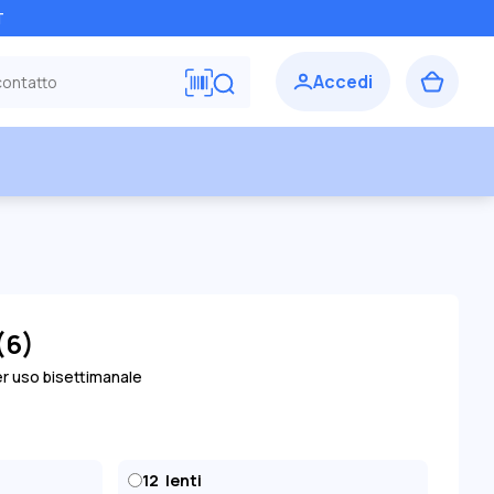
T
(6)
er uso bisettimanale
12
lenti