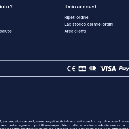
iuto ?
Il mio account
Ripeti ordine
i
Lao storico dei miei ordini
 salute
Area clienti
on®, Biomedics®, FreshLook®, Acuvue Oasys®, Biofinity®, DAILIES®, Focus®, Air Optix®, Proclear®, MyDay®
ezionato una gamma di prodotti eversee per offrirvi un'alternativa alle vostre lenti o soluzioni con il 
gestito da ottici qualificati e vi garantisce la stessa qualità di servizio del negozio e dell'ottico trad