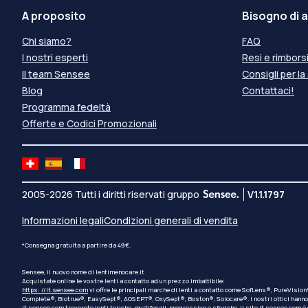
A proposito
Bisogno di a
Chi siamo?
FAQ
I nostri esperti
Resi e rimbors
Il team Sensee
Consigli per la
Blog
Contattaci!
Programma fedeltà
Offerte e Codici Promozionali
2005-2026 Tutti i diritti riservati gruppo
V1.1.1797
Informazioni legali
Condizioni generali di vendita
*Consegna gratuita a partire da 49€.
Sensee, il nuovo nome di lentimenocare.it
Acquistate online le vostre lenti a contatto ad un prezzo imbattibile:
https: //it.sensee.com
vi offre le principali marche di lenti a contatto come SofLens®, PureVisi
Complete®, Biotrue®, EasySept®, AOSEPT®, OxySept®, Boston®, Solocare®. I nostri ottici hanno sel
it.sensee.com
troverete lenti toriche, multifocali, progressive e sferiche. Il sito
it.sensee.com
è 