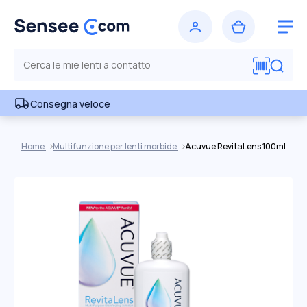
Consegna veloce
Home
Multifunzione per lenti morbide
Acuvue RevitaLens 100ml