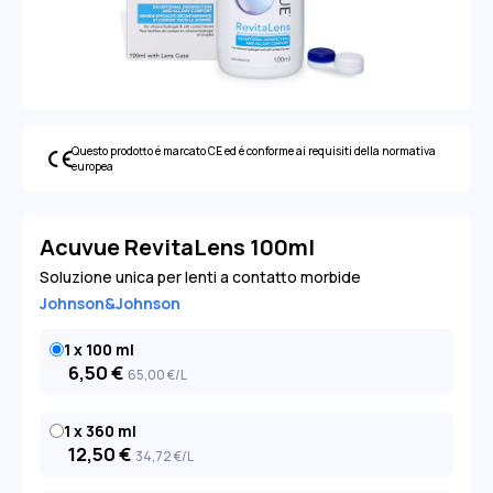
Questo prodotto é marcato CE ed é conforme ai requisiti della normativa
europea
Acuvue RevitaLens 100ml
Soluzione unica per lenti a contatto morbide
Johnson&Johnson
1 x 100 ml
6,50
€
65
,00
€
/L
1 x 360 ml
12,50
€
34
,72
€
/L