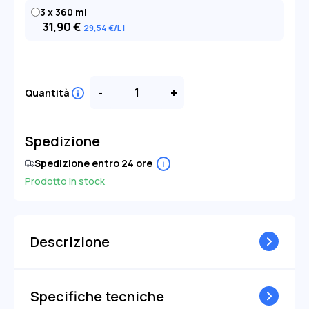
3 x 360 ml
31,90
€
29
,54
€
/L
-
+
Quantità
Spedizione
Spedizione entro 24 ore
i
Prodotto in stock
Descrizione
Specifiche tecniche