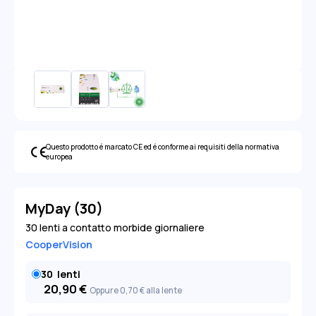
Questo prodotto é marcato CE ed é conforme ai requisiti della normativa
europea
MyDay (30)
30 lenti a contatto morbide giornaliere
CooperVision
30
lenti
20,90
€
Oppure 0
,70
€
alla lente