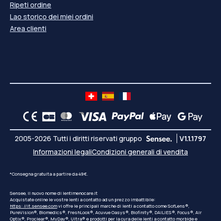
Ripeti ordine
Lao storico dei miei ordini
Area clienti
2005-2026 Tutti i diritti riservati gruppo
V1.1.1797
Informazioni legali
Condizioni generali di vendita
*Consegna gratuita a partire da 49€.
Sensee, il nuovo nome di lentimenocare.it
Acquistate online le vostre lenti a contatto ad un prezzo imbattibile:
https: //it.sensee.com
vi offre le principali marche di lenti a contatto come SofLens®,
PureVision®, Biomedics®, FreshLook®, Acuvue Oasys®, Biofinity®, DAILIES®, Focus®, Air
Optix®, Proclear®, MyDay®, Ultra® e prodotti per la cura delle lenti a contatto morbide e