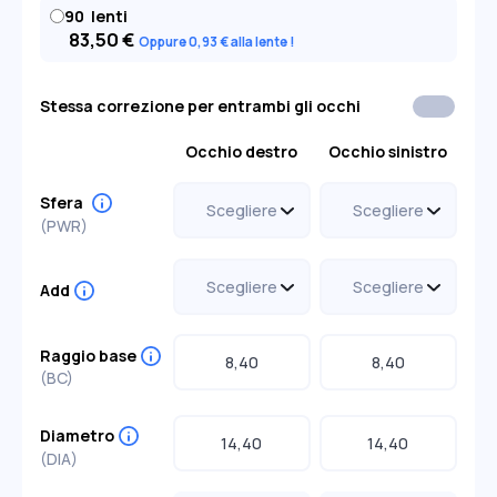
90
lenti
83,50
€
Oppure 0
,93
€
alla lente
Stessa correzione per entrambi gli occhi
Occhio destro
Occhio sinistro
Sfera
(PWR)
Scegliere
--
Scegliere
--
-
+0,00
-
+0,00
Add
-0,25
-0,25
+0,25
+0,25
Scegliere
Scegliere
-0,50
-0,50
LOW
HIGH
LOW
HIGH
+0,50
+0,50
Raggio base
-0,75
-0,75
(BC)
+0,75
+0,75
-1,00
-1,00
Diametro
+1,00
+1,00
(DIA)
-1,25
+1,25
-1,25
+1,25
-1,50
-1,50