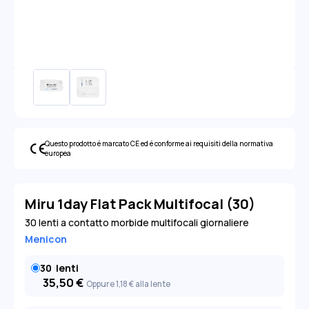
Questo prodotto é marcato CE ed é conforme ai requisiti della normativa
europea
Miru 1day Flat Pack Multifocal (30)
30 lenti a contatto morbide multifocali giornaliere
Menicon
30
lenti
35,50
€
Oppure 1
,18
€
alla lente